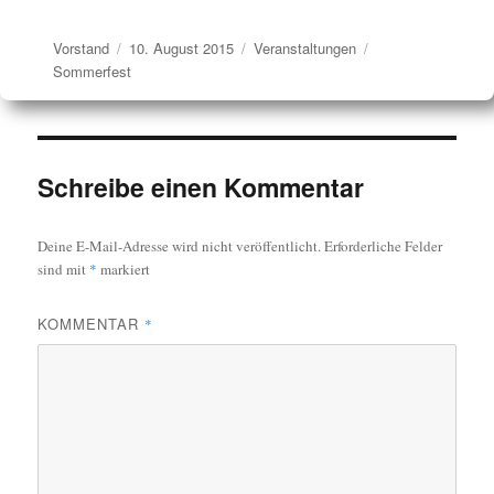
Autor
Veröffentlicht
Kategorien
Schlagwörter
Vorstand
10. August 2015
Veranstaltungen
am
Sommerfest
Schreibe einen Kommentar
Deine E-Mail-Adresse wird nicht veröffentlicht.
Erforderliche Felder
sind mit
*
markiert
KOMMENTAR
*