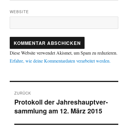
WEBSITE
Diese Website verwendet Akismet, um Spam zu reduzieren.
Erfahre, wie deine Kommentardaten verarbeitet werden.
Beitragsnavigation
ZURÜCK
Protokoll der Jahres­haupt­ver­
Vorheriger
samm­lung am 12. März 2015
Beitrag: