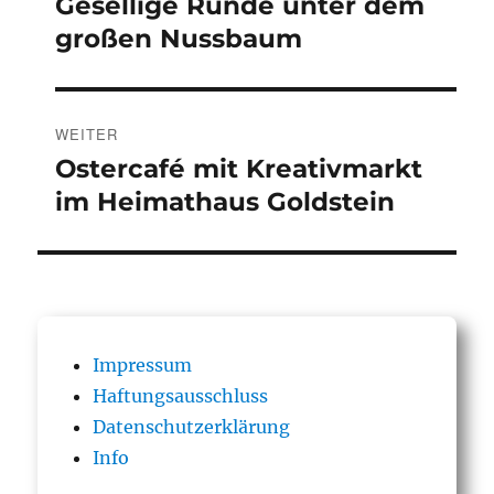
Gesellige Runde unter dem
Vorheriger
Beitrag:
großen Nussbaum
WEITER
Ostercafé mit Kreativmarkt
Nächster
Beitrag:
im Heimathaus Goldstein
Impressum
Haftungsausschluss
Datenschutzerklärung
Info