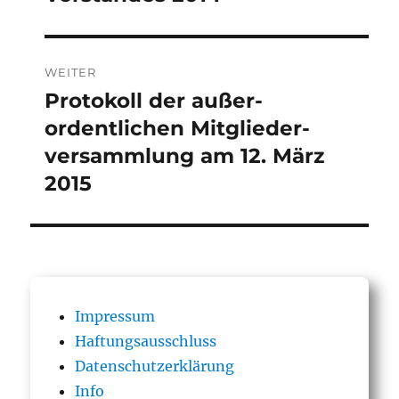
WEITER
Protokoll der außer­
Nächster
Beitrag:
ordentlichen Mitglieder­
versamm­lung am 12. März
2015
Impressum
Haftungsausschluss
Datenschutzerklärung
Info