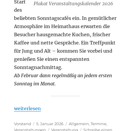
Start
Plakat Veranstaltungskalender 2026
des
beliebten Sonntagscafés ein. In gemütlicher
Atmosphäre im Heimathaus erwarten die
Besucher hausgemachte Kuchen, frischer
Kaffee und nette Gespräche. Ein Treffpunkt
für Jung und Alt – kommen Sie vorbei und
genießen Sie einen entspannten
Sonntagnachmittag.
Ab Februar dann regelmäßig an jedem ersten
Sonntag im Monat.
„Veranstaltungen 2026“
weiterlesen
Autor
Veröffentlicht
Kategorien
Vorstand
5. Januar 2026
Allgemein
,
Termine
,
am
Schlagwörter
Veranstaltungen
Veranstaltung
Schreibe einen