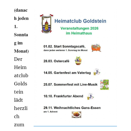
(danac
h jeden
1.
Sonnta
g im
Monat)
Der
Heim
atclub
Golds
tein
lädt
herzli
ch
zum