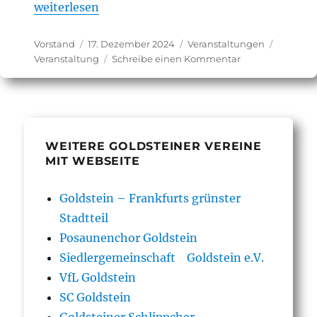
„Veranstaltungen 2025“
weiterlesen
Autor
Veröffentlicht
Kategorien
Schlagw
Vorstand
17. Dezember 2024
Veranstaltungen
am
zu
Veranstaltung
Schreibe einen Kommentar
Veranstaltungen
2025
WEITERE GOLDSTEINER VEREINE
MIT WEBSEITE
Goldstein – Frankfurts grünster
Stadtteil
Posaunenchor Goldstein
Siedlergemeinschaft Goldstein e.V.
VfL Goldstein
SC Goldstein